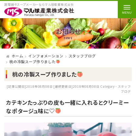
調理器やスープメーカーならマル球産業株式会社
お知らせ
news
ホーム
インフォメーション
スタッフブログ
桃の冷製スープ作りました
桃の冷製スープ作りました
[記事公開日]2018年08月08日
[最終更新日]2018年08月08日
Category -
スタッフ
ブログ
カテキンたっぷりの皮も一緒に入れるとクリーミー
なポタージュ味に♡