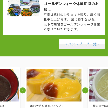
ゴールデンウィーク休業期間のお
知...
平素は格別のお引立てを賜り、厚く御
礼申し上げます。 誠に勝手ながら、
以下の期間をゴールデンウィーク休業
とさせていただきます。 ...
スタッフブログ一覧
！
糖尿病予防にもなります！
トマトの栄