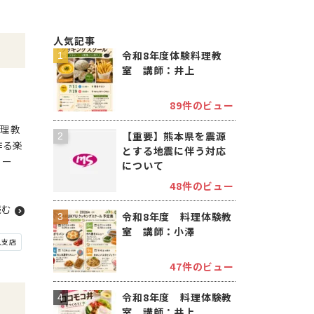
人気記事
令和8年度体験料理教
室 講師：井上
89件のビュー
理教
【重要】熊本県を震源
作る楽
とする地震に伴う対応
ュー
について
48件のビュー
読む
令和8年度 料理体験教
室 講師：小澤
見支店
47件のビュー
令和8年度 料理体験教
室 講師：井上