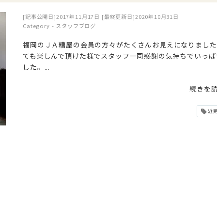
[記事公開日]2017年11月17日
[最終更新日]2020年10月31日
Category -
スタッフブログ
福岡のＪＡ糟屋の会員の方々がたくさんお見えになりました
ても楽しんで頂けた様でスタッフ一同感謝の気持ちでいっぱ
した。...
続きを
近