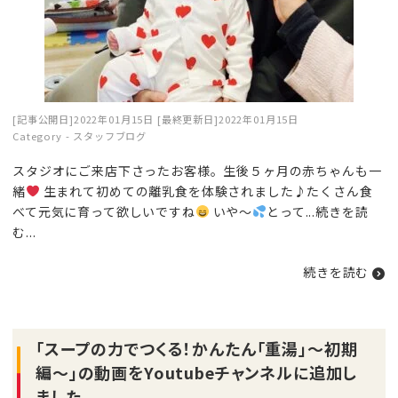
[記事公開日]2022年01月15日
[最終更新日]2022年01月15日
Category -
スタッフブログ
スタジオにご来店下さったお客様。生後５ヶ月の赤ちゃんも一
緒
生まれて初めての離乳食を体験されました♪たくさん食
べて元気に育って欲しいですね
いや〜
とって...
続きを読
む
...
続きを読む
「スープの力でつくる！かんたん「重湯」～初期
編～」の動画をYoutubeチャンネルに追加し
ました