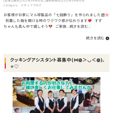
[記事公開日]2021年04月03日
[最終更新日]2021年04月03日
Category -
スタッフブログ
お客様がお家にマル球製品の「七段飾り」を作られました
到着した箱を開ける時のワクワク感が伝わります
すず
ちゃんも真ん中で嬉しそう
ご家族...
続きを読む
...
続きを読む
クッキングアシスタント募集中(⋈◍＞◡＜◍)。
✧♡