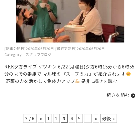
[記事公開日]2020年06月20日
[最終更新日]2020年06月20日
Category -
スタッフブログ
RKK夕方ライブ ゲツキン 6/22(月曜日)夕方6時15分から6時55
分のまでの番組で マル球の『スープの力』が紹介されます
野菜の力を活かして免疫力アップ
是非...
続きを読む
...
続きを読む
3 / 6
«
1
2
3
4
5
...
»
最後 »