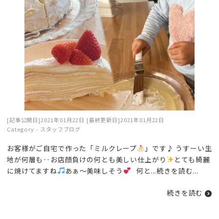
[記事公開日]2021年01月22日
[最終更新日]2021年01月22日
Category -
スタッフブログ
お客様がご自宅で作った「ミルクレープ
」です♪ うすーい生
地が何層も‥お店顔負けの何とも美しい仕上がり
とても綺麗
に焼けてますね
あぁ〜美味しそう
何と...
続きを読む
...
続きを読む