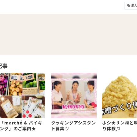
求
記事
「marché & バイキ
クッキングアシスタン
ホシ★サン㈱と
ング」のご案内★
ト募集♡
り体験♬