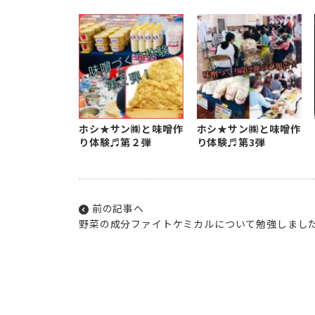
ホシ★サン㈱と味噌作
ホシ★サン㈱と味噌作
り体験♬第２弾
り体験♬第3弾
前の記事へ
野菜の成分ファイトケミカルについて勉強しまし