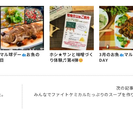
マル球デー
お魚の
ホシ★サンと味噌づく
3月のお魚
マル
日
り体験♬第4弾
DAY
次の記
た。
みんなでファイトケミカルたっぷりのスープを作