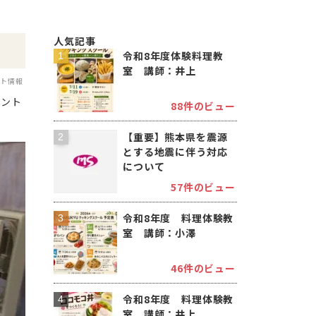
人気記事
令和8年度体験料理教
室 講師：井上
ント情報
ベント
88件のビュー
【重要】熊本県を震源
とする地震に伴う対応
について
57件のビュー
令和8年度 料理体験教
室 講師：小澤
46件のビュー
令和8年度 料理体験教
室 講師：井上