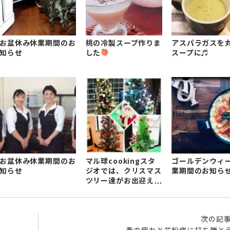
お盆休み休業期間のお
桃の冷製スープ作りま
アスパラガスを
知らせ
した
スープに♬
お盆休み休業期間のお
マル球cookingスタ
ゴールデンウィ
知らせ
ジオでは、クリスマス
業期間のお知ら
ツリー達がお出迎えし
ております
次の記
春の疲れと花粉症に打ち勝と