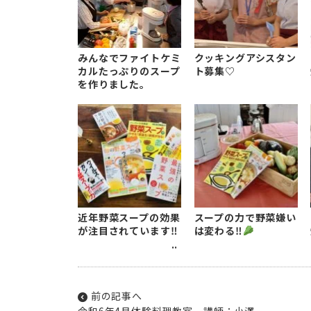
みんなでファイトケミ
クッキングアシスタン
カルたっぷりのスープ
ト募集♡
を作りました。
近年野菜スープの効果
スープの力で野菜嫌い
が注目されています‼
は変わる‼
前の記事へ
令和6年4月体験料理教室 講師：小澤